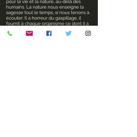
pour la vie et la nature, au-delà des
humains. La nature nous enseigne la
sagesse tout le temps, si nous tenons à
écouter. Il a horreur du gaspillage, il
fournit à chaque organisme ce dont il a
besoin, il ne supporte pas la cupidité. Si
les humains apprennent la sagesse en
ralentissant pour écouter et apprendre,
la nature enseigne le contentement,
l'interdépendance et l'interdépendance.
La nature a des solutions à nos défis,
nous devons revenir au respect de la
nature pour que les humains et
l'environnement puissent prospérer
harmonieusement.'