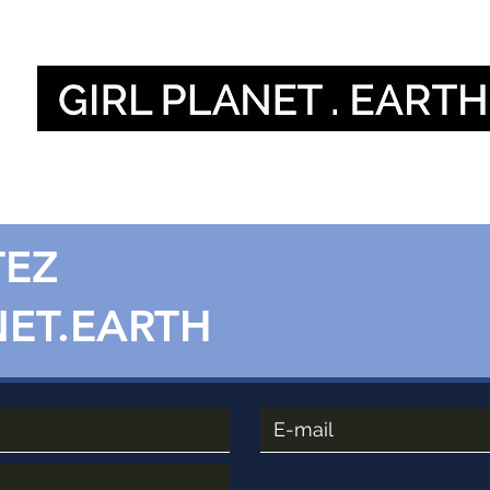
Nos voix
Our Global V
TEZ
NET.EARTH