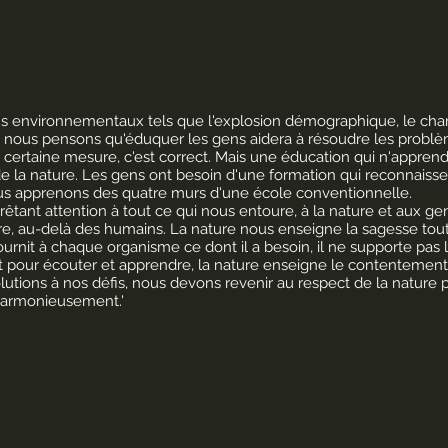
 environnementaux tels que l'explosion démographique, le cha
, nous pensons qu'éduquer les gens aidera à résoudre les problème
 certaine mesure, c'est correct. Mais une éducation qui n'apprend
e la nature. Les gens ont besoin d'une formation qui reconnaisse
us apprenons des quatre murs d'une école conventionnelle.
ant attention à tout ce qui nous entoure, à la nature et aux gen
ure, au-delà des humains. La nature nous enseigne la sagesse tout
 fournit à chaque organisme ce dont il a besoin, il ne supporte pas 
t pour écouter et apprendre, la nature enseigne le contentement
lutions à nos défis, nous devons revenir au respect de la nature
harmonieusement.'