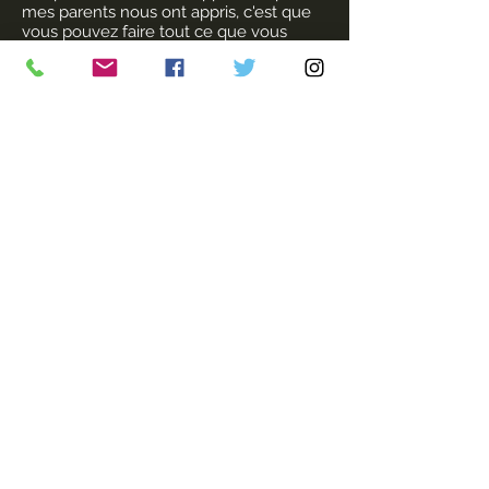
mes parents nous ont appris, c'est que
vous pouvez faire tout ce que vous
voulez. C'est mon unique enfant. Les
questions environnementales et socio-
économiques sont en tête de son
agenda. Elle veut un jour deux enfants.
Son ensemble de valeurs combine
l'influence de ses grands-parents, ce
que nous lui avons appris, ce qu'elle a
vu dans les médias et l'influence de ses
amis. Elle est sa propre personne.
©2021 par l'équipe collaborative de